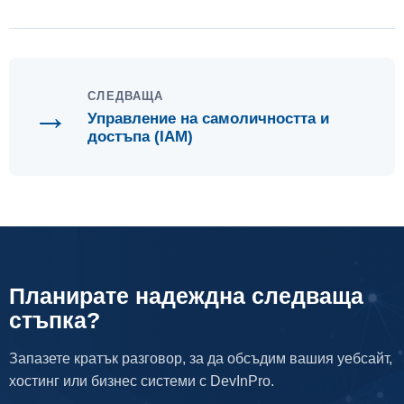
СЛЕДВАЩА
→
Управление на самоличността и
достъпа (IAM)
Планирате надеждна следваща
стъпка?
Запазете кратък разговор, за да обсъдим вашия уебсайт,
хостинг или бизнес системи с DevInPro.